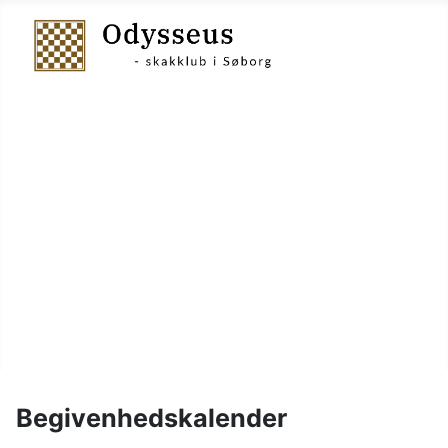
Nyheder
Holdskak
Vinterturnering
Kalender
Om klubben
Juniorskak
Links
Billeder
Begivenhedskalender