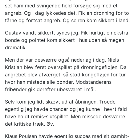
set ham med svingende held forsøge sig med et
angreb. Og i dag lykkedes det. Fik en dronning for to
tårne og fortsat angreb. Og sejren kom sikkert i land.
Gustav vandt sikkert, synes jeg. Fik hurtigt en ekstra
bonde og pointet kom sikkert i hus uden så megen
dramatik.
Men der var desværre også nederlag i dag. Niels
Kristian blev først overspillet på dronningefløjen. Da
angrebet blev afværget, så stod kongefløjen for tur,
hvor han mistede alle bønder. Modstanderens
fribønder gik derefter ubesværet i mål.
Selv kom jeg lidt skævt ud af åbningen. Troede
egentlig jeg havde chancer og jeg kunne i hevrt fald
have holdt remis-slutspillet. Men missede desværre
det kritiske træk. Øv.
Klaus Poulsen havde egentlig succes med sit gambit-