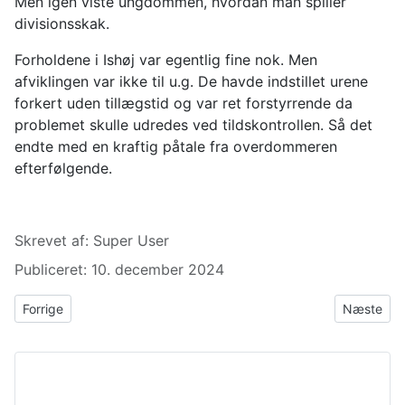
Men igen viste ungdommen, hvordan man spiller
divisionsskak.
Forholdene i Ishøj var egentlig fine nok. Men
afviklingen var ikke til u.g. De havde indstillet urene
forkert uden tillægstid og var ret forstyrrende da
problemet skulle udredes ved tildskontrollen. Så det
endte med en kraftig påtale fra overdommeren
efterfølgende.
Detaljer
Skrevet af:
Super User
Publiceret: 10. december 2024
Forrige artikel: Billigt sluppet
Næste art
Forrige
Næste