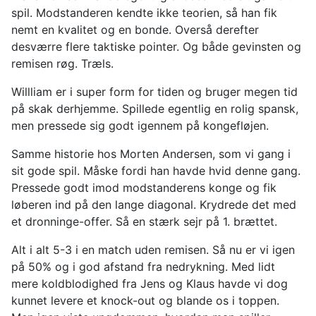
spil. Modstanderen kendte ikke teorien, så han fik
nemt en kvalitet og en bonde. Overså derefter
desværre flere taktiske pointer. Og både gevinsten og
remisen røg. Træls.
Willliam er i super form for tiden og bruger megen tid
på skak derhjemme. Spillede egentlig en rolig spansk,
men pressede sig godt igennem på kongefløjen.
Samme historie hos Morten Andersen, som vi gang i
sit gode spil. Måske fordi han havde hvid denne gang.
Pressede godt imod modstanderens konge og fik
løberen ind på den lange diagonal. Krydrede det med
et dronninge-offer. Så en stærk sejr på 1. brættet.
Alt i alt 5-3 i en match uden remisen. Så nu er vi igen
på 50% og i god afstand fra nedrykning. Med lidt
mere koldblodighed fra Jens og Klaus havde vi dog
kunnet levere et knock-out og blande os i toppen.