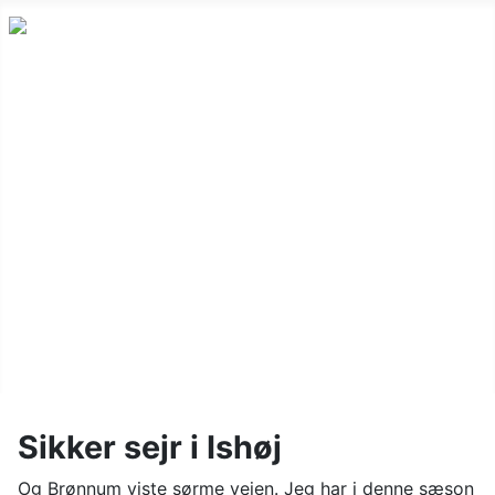
Nyheder
Holdskak
Vinterturnering
Kalender
Om klubben
Juniorskak
Links
Billeder
Sikker sejr i Ishøj
Og Brønnum viste sørme vejen. Jeg har i denne sæson