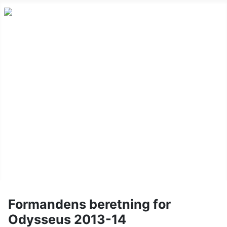
Nyheder
Holdskak
Vinterturnering
Kalender
Om klubben
Juniorskak
Links
Billeder
Formandens beretning for
Odysseus 2013-14