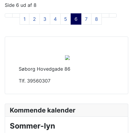
Side 6 ud af 8
1
2
3
4
5
6
7
8
Søborg Hovedgade 86
Tlf. 39560307
Kommende kalender
Sommer-lyn