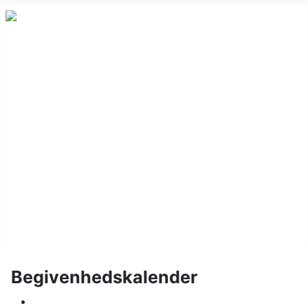
Nyheder
Holdskak
Vinterturnering
Kalender
Om klubben
Juniorskak
Links
Billeder
Begivenhedskalender