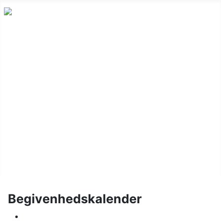
Nyheder
Holdskak
Vinterturnering
Kalender
Om klubben
Juniorskak
Links
Billeder
Begivenhedskalender