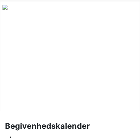
Nyheder
Holdskak
Vinterturnering
Kalender
Om klubben
Juniorskak
Links
Billeder
Begivenhedskalender