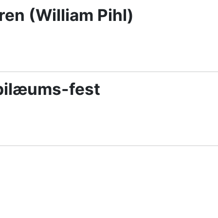
en (William Pihl)
ubilæums-fest