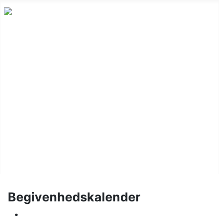
Nyheder
Holdskak
Vinterturnering
Kalender
Om klubben
Juniorskak
Links
Billeder
Begivenhedskalender