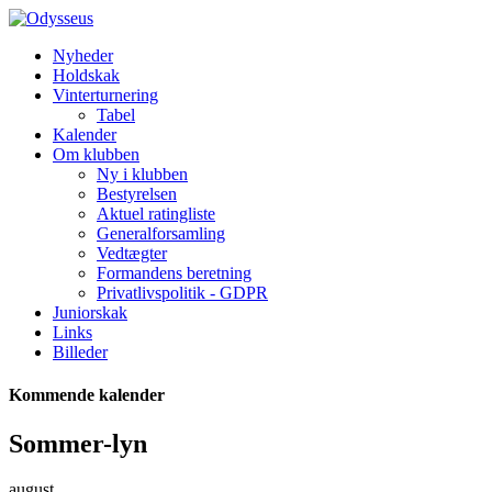
Nyheder
Holdskak
Vinterturnering
Tabel
Kalender
Om klubben
Ny i klubben
Bestyrelsen
Aktuel ratingliste
Generalforsamling
Vedtægter
Formandens beretning
Privatlivspolitik - GDPR
Juniorskak
Links
Billeder
Kommende kalender
Sommer-lyn
august