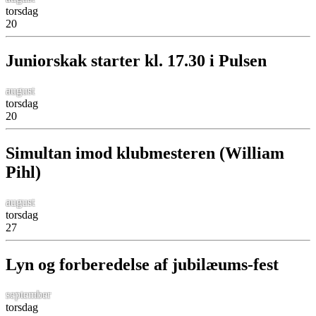
torsdag
20
Juniorskak starter kl. 17.30 i Pulsen
august
torsdag
20
Simultan imod klubmesteren (William
Pihl)
august
torsdag
27
Lyn og forberedelse af jubilæums-fest
september
torsdag