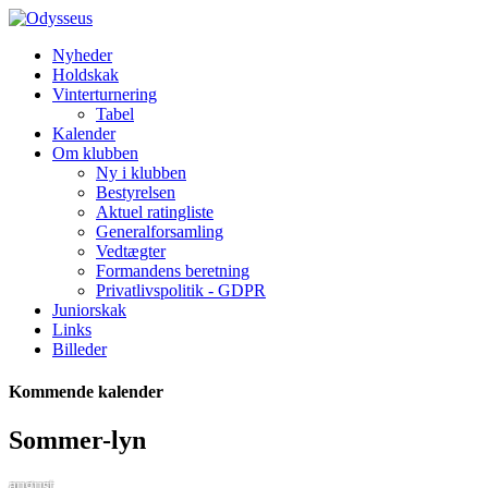
Nyheder
Holdskak
Vinterturnering
Tabel
Kalender
Om klubben
Ny i klubben
Bestyrelsen
Aktuel ratingliste
Generalforsamling
Vedtægter
Formandens beretning
Privatlivspolitik - GDPR
Juniorskak
Links
Billeder
Kommende kalender
Sommer-lyn
august