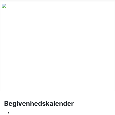
Nyheder
Holdskak
Vinterturnering
Kalender
Om klubben
Juniorskak
Links
Billeder
Begivenhedskalender