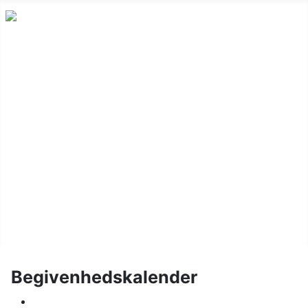
Nyheder
Holdskak
Vinterturnering
Kalender
Om klubben
Juniorskak
Links
Billeder
Begivenhedskalender